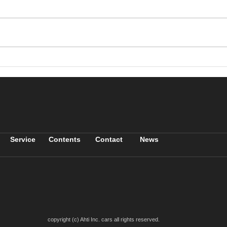
車買
車のエアコン大丈夫ですか？
Service
Contents
Contact
News
copyright (c) Ahti Inc. cars all rights reserved.