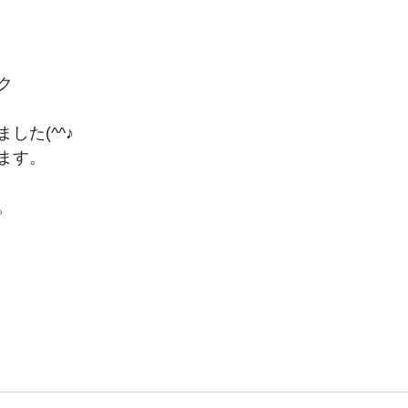
ク
した(^^♪
ます。
。